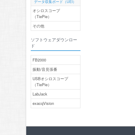
データ収集ボード（UEI）
オシロスコープ
（TiePie）
その他
ソフトウェアダウンロー
ド
FB2000
振動/音見張番
USBオシロスコープ
（TiePie）
LabJack
exacqVision